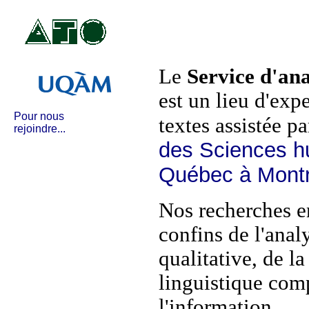
www.
Le
Service d'ana
est un lieu d'exp
Pour nous
Service d'analyse de texte
textes assistée p
rejoindre...
Université du Québec à M
CP 8888, Succursale Centr
des Sciences hu
Montréal (Québec) H3C 
Québec à Montr
Élias Rizkallah
, directeur
rizkallah.elias@uqam.
Nos recherches e
François Daoust
, dével
daoust.francois@gmail
confins de l'anal
Pierre Plante
, développe
qualitative, de la
plante.pierre@uqam.ca
linguistique comp
l'information.