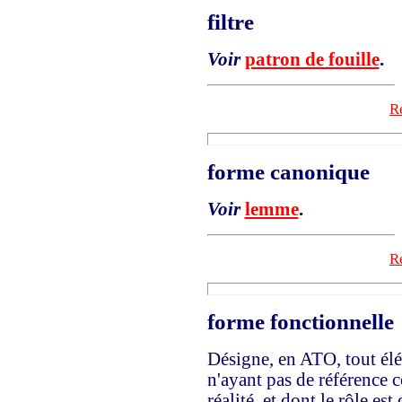
filtre
Voir
patron de fouille
.
Re
forme canonique
Voir
lemme
.
Re
forme fonctionnelle
Désigne, en ATO, tout élé
n'ayant pas de référence 
réalité, et dont le rôle es