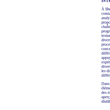
INT
À líh
conna
analy
propo
chaÎn
progr
textue
divers
proce
conce
diffé
appuy
expér
diver
les d
diffé
Dans 
éléme
des m
aperç
díuti