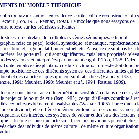
MENTS DU MODÈLE THÉORIQUE
mbreux travaux ont mis en évidence le rôle actif de reconstruction du 
e lecteur (Eco, 1985; Pennac, 1992). Le modèle que nous essayons de
ruire repose sur les prémisses suivantes:
 texte est un entrelacs de multiples systèmes sémiotiques: éditorial
graphie, mise en page), lexical, syntaxique, sémantique, représentationn
nicationnel, argumentatif, intertextuel, etc. Ainsi, ce ne sont pas les c
ractères -les porteursÎ - qui sont signifiantes, mais leurs propriétés relev
n des systèmes et interprétées par un agent cognitif (Eco, 1988; Deledal
. Toute tentative díexplicitation de la structuration du texte doit donc p
mpte líexistence de ces différents systèmes, des différentes unités qui le
ituent et des caractéristiques qui leur sont rattachées (Halliday, 1985;
nzie, 1991; Meunier, 1993; Meunier
et al.
, 1994; Rastier, 1989).
 lecture constitue un acte díinterprétation sensible à certains de ces sys
 le projet ou le point de vue (Iser, 1985), ce qui díailleurs contribue à re
nités textuelles extrêmement insaisisables (Weaver, 1985). Parce que la l
n acte individuel, elle diffère forcément en fonction des connaissances, 
cupations, des intérêts, des systèmes de valeur et des buts des lecteurs,
 que la lecture est aussi un acte social, certains invariants peuvent être
vés chez des individus de même culture - de même culture organisationn
autres.