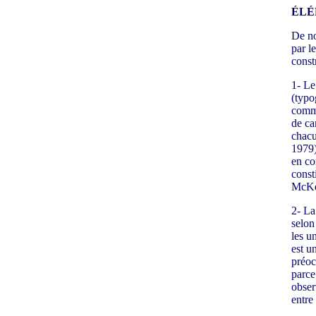
ÉLÉ
De no
par l
const
1- Le
(typo
commu
de ca
chacu
1979)
en co
const
McKe
2- La
selon
les u
est u
préoc
parce
obser
entre 