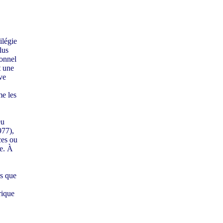
ilégie
lus
ionnel
t une
ve
me les
eu
977),
ces ou
re. À
s que
rique