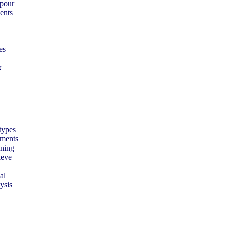
 pour
ents
es
x
types
ements
ining
ieve
al
ysis