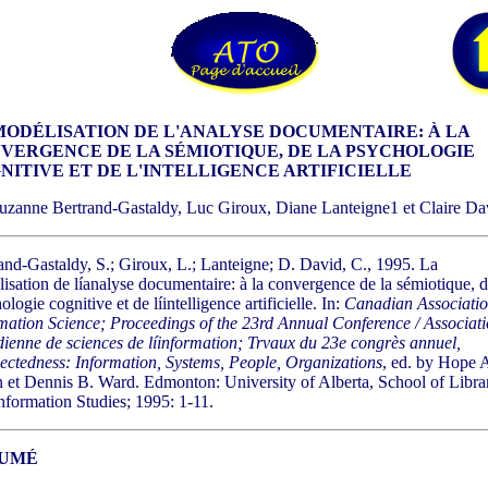
MODÉLISATION DE L'ANALYSE DOCUMENTAIRE: À LA
VERGENCE DE LA SÉMIOTIQUE, DE LA PSYCHOLOGIE
NITIVE ET DE L'INTELLIGENCE ARTIFICIELLE
uzanne Bertrand-Gastaldy, Luc Giroux, Diane Lanteigne1 et Claire Da
and-Gastaldy, S.; Giroux, L.; Lanteigne; D. David, C., 1995. La
isation de líanalyse documentaire: à la convergence de la sémiotique, d
logie cognitive et de líintelligence artificielle. In:
Canadian Associatio
mation Science; Proceedings of the 23rd Annual Conference / Associat
ienne de sciences de líinformation; Trvaux du 23e congrès annuel,
ctedness: Information, Systems, People, Organizations
, ed. by Hope 
 et Dennis B. Ward. Edmonton: University of Alberta, School of Libra
nformation Studies; 1995: 1-11.
UMÉ