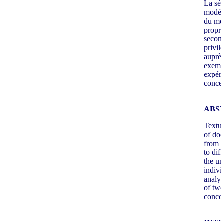
La sé
modél
du mo
propr
secon
privi
auprè
exemp
expér
conce
ABS
Textu
of do
from 
to di
the u
indiv
analy
of tw
conce