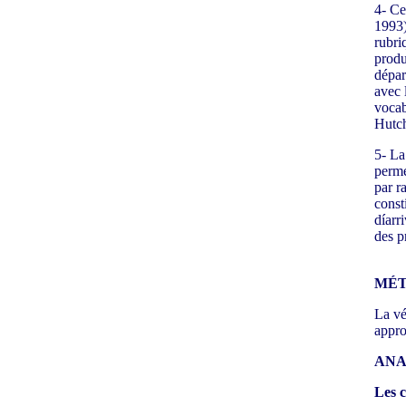
4- Ce
1993)
rubri
produ
départ
avec 
vocab
Hutch
5- La
perme
par r
const
díarr
des p
MÉT
La vé
appro
ANA
Les 