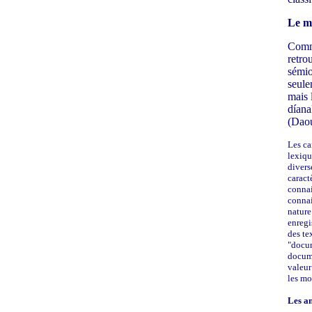
Le m
Comme
retro
sémio
seule
mais 
díana
(Daou
Les ca
lexiqu
divers
caract
connai
connai
nature
enregi
des te
"docum
docume
valeur
les mo
Les an