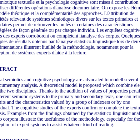
miotique textuelle et la psychologie cognitive sont mises à contribution
iser différentes opérations díanalyse documentaire. On expose les élém
dèle théorique et la complémentarité des approches. Líattribution de
iétés relevant de systèmes sémiotiques divers sur les textes primaires et
daires permet de retrouver les unités et certaines des caractéristiques
légiées de façon générale ou par chaque individu. Les enquêtes cognitiv
s des experts corroborent ou complétent líanalyse des corpus. Quelques
les de résultats obtenus par líanalyse statistico-linguistique lors de deu
imentations illustrent líutilité de la méthodologie, notamment pour la
ption de systèmes experts díaide à la lecture.
TRACT
al semiotics and cognitive psychology are advocated to modell several 
cumentary analysis. A theoretical model is proposed which combine el
the two disciplines. Thanks to the addition of values of properties perta
fferent semiotic systems to the primary and secondary texts, one can retr
nits and the characteristics valued by a group of indexers or by one
idual. The cognitive studies of the experts confirm or complete the textu
sis. Examples from the findings obtained by the statistico-linguistic anal
o corpora illustrate the usefulness of the methodology, especially for the
ption of expert systems to assist whatever kind of reading.