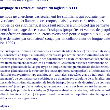
arquage des textes au moyen du logiciel SATO
 nous ne cherchons pas seulement les signifiants qui pourraient se
uver dans líun et líautre de ces corpus, mais diverses caractéristiques
tiques de ces signifiants, il nous faut recourir à un logiciel qui permette
ment le marquage de ces caractéristiques (propriétés et valeurs de propri
leur détection automatique. Nous avons opté pour le logiciel SATO (S
lyse de textes par ordinateur) conçu par un collaborateur de longue date
st, 1992).
ractéristiques attribuées aux données, en contexte (dans le texte) ou hors contexte (
e), consistent en l'ajout automatique ou assisté par ordinateur d'informations de nat
e décrivant le statut sémiotique des constituants du texte et enrichissant les chaÎnes
ères immédiatement accessibles à l'ordinateur. Ces caractéristiques proviennent de
ssances générales de la langue (type de langue, nature grammaticale des lexèmes), 
ssances générales sur la structure des textes (phrases, paragraphes), díinformations 
 éditique (conventions typographiques -- capitales, caractères gras ou italiques -- da
strements), de connaissances spécifiques au domaine (vocabulaire de spécialité, str
xtes et de leurs résumés, mention de loi, de jurisprudence et de doctrine), de connai
entaires" (champs d'une notice, appartenance ou non des lexèmes aux langages
ntaires), de propriétés statistiques (fréquence absolue ou relative, indice de réparti
 discriminante, chi 2, etc.). On peut introduire autant de propriétés quíon le juge uti
difier au gré des hypothèses.
alyses