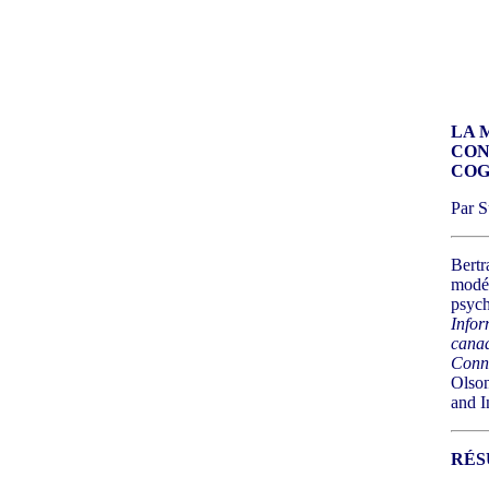
LA 
CON
COG
Par S
Bertr
modél
psycho
Infor
canad
Conne
Olson
and I
RÉS