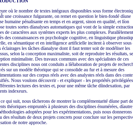
RODUCTION
eure où le nombre de textes intégraux disponibles sous forme électroni
Ît une croissance fulgurante, on remet en question le bien-fondé díune
se humaine pénalisante en temps et en argent, sinon en qualité, et líon
se toutes sortes díanalyses automatiques qui vont de la simple extractio
es de caractères aux systèmes experts les plus complexes. Parallèlement
ès des connaissances en psychologie cognitive, en linguistique phrastiq
lle, en sémantique et en intelligence artificielle incitent à observer sous
 éclairages les tâches díanalyse dont il faut tenter soit de modéliser les
ssus, selon la conception maximaliste, soit de reproduire les résultats, se
ption minimaliste. Des travaux communs avec des spécialistes de ces
rentes disciplines nous ont conduits a líélaboration de projets de recherc
és sur un modèle théorique qui se consolide au fur et à mesure des
imentations sur des corpus réels avec des analystes réels dans des conte
sifiés. Nous voulons découvrir - et expliquer - les propriétés privilégiées
ifférentes lectures des textes et, pour une même tâche díindexation, par
rents indexeurs.
ce qui suit, nous tâcherons de montrer la complémentarité díune part d
nts théoriques empruntés à plusieurs des disciplines énumérées, díautre
éthodologies adoptées pour les expérimentations, puis nous donnerons
u des résultats de deux projets concrets pour conclure sur les perspectiv
lisation de notre approche.