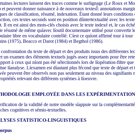
rtaines lectures laissent des traces comme le surlignage (Le Roux et Mon
 et peuvent donner naissance à de nouveaux textesÎ: annotations margin
ques de classification, résumé, indexation. Étant donné leurs conditions
ction, ces textes seconds sont en position díintertextualité avec les texte
. Il en est ainsi des mots-clés choisis avec le texte indexé et, le cas éché
le résumé de même quíavec líoutil documentaire utilisé pour convertir l
ulaire libre en vocabulaire contrôlé.
Cíest ce quíont affirmé tour à tour
ins (1975), Beacco et Darot (1984) et Begthol (1986).
 confrontation du texte de départ et des produits issus des différentes le
t un examen des éléments textuels jugés assez importants pour être ret
apport à ceux qui níont pas été sélectionnés lors de líopération-filtre que
itue líanalyse. Líexamen est díautant plus fécond que texte de départ et 
ivée peuvent être observés non pas seulement au niveau des signifiants 
ropriétés relevant des différents systèmes à líoeuvre.
HODOLOGIE EMPLOYÉE DANS LES EXPÉRIMENTATION
rification de la validité de notre modèle síappuie sur la complémentarité
ches cognitives et sémio-textuelles.
LYSES STATISTICO-LINGUISTIQUES
corpus