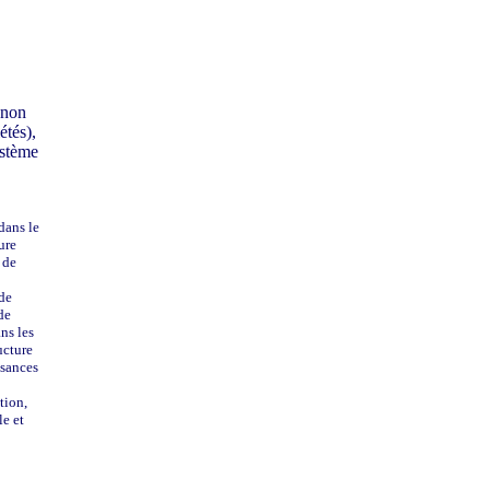
 non
étés),
ystème
dans le
ure
 de
de
de
ns les
ucture
ssances
tion,
le et