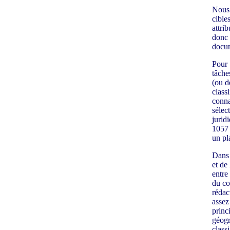
Nous 
cible
attri
donc 
docum
Pour 
tâche
(ou d
class
conna
sélec
jurid
1057 
un pl
Dans 
et de
entre
du co
rédac
assez
princ
géogr
class