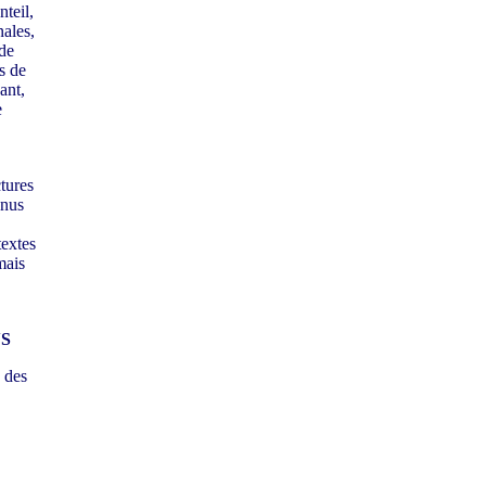
teil,
ales,
 de
s de
ant,
e
ctures
enus
textes
mais
S
 des