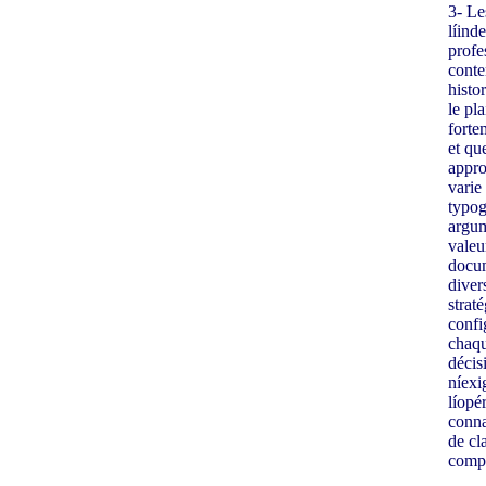
3- Le
líind
profe
conte
histor
le pl
forte
et qu
appro
varie 
typog
argum
valeu
docum
diver
strat
confi
chaqu
décis
níexi
líopé
conna
de cl
compa