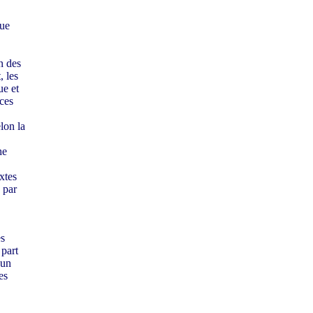
que
n des
, les
ue et
 ces
lon la
he
xtes
 par
es
 part
 un
es