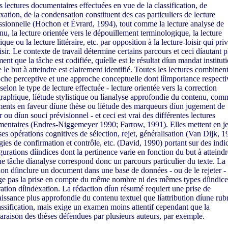
s lectures documentaires effectuées en vue de la classification, de
exation, de la condensation constituent des cas particuliers de lecture
ssionnelle (Hochon et Évrard, 1994), tout comme la lecture analyse de
nu, la lecture orientée vers le dépouillement terminologique, la lecture
ique ou la lecture littéraire, etc. par opposition à la lecture-loisir qui priv
aisir. Le contexte de travail détermine certains parcours et ceci díautant p
ment que la tâche est codifiée, quíelle est le résultat díun mandat institut
e le but à atteindre est clairement identifié. Toutes les lectures combinen
che perceptive et une approche conceptuelle dont líimportance respecti
selon le type de lecture effectuée - lecture orientée vers la correction
raphique, líétude stylistique ou líanalyse approfondie du contenu, com
ents en faveur díune thèse ou líétude des marqueurs díun jugement de
r ou díun souci prévisionnel - et ceci est vrai des différentes lectures
entaires (Endres-Niggemeyer 1990; Farrow, 1991). Elles mettent en j
ses opérations cognitives de sélection, rejet, généralisation (Van Dijk, 1
égies de confirmation et contrôle, etc. (David, 1990) portant sur des
indi
gurations díindices dont la pertinence varie en fonction du but à atteind
e tâche díanalyse correspond donc un parcours particulier du texte. La
ion díinclure un document dans une base de données - ou de le rejeter -
ge pas la prise en compte du même nombre ni des mêmes types díindice
ration díindexation. La rédaction díun résumé requiert une prise de
issance plus approfondie du contenu textuel que líattribution díune rub
assification, mais exige un examen moins attentif cependant que la
raison des thèses défendues par plusieurs auteurs, par exemple.