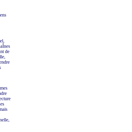
sens
el,
haÎnes
ant de
le,
rendre
s
tèmes
ndre
ecture
des
 mais
elle,