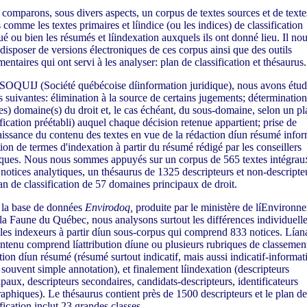
comparons, sous divers aspects, un corpus de textes sources et de texte
s comme les textes primaires et líindice (ou les indices) de classification
bué ou bien les résumés et líindexation auxquels ils ont donné lieu. Il nou
disposer de versions électroniques de ces corpus ainsi que des outils
entaires qui ont servi à les analyser: plan de classification et thésaurus.
SOQUIJ (Société québécoise díinformation juridique), nous avons étudi
s suivantes: élimination à la source de certains jugements; déterminatio
es) domaine(s) du droit et, le cas échéant, du sous-domaine, selon un pl
ification préétabli) auquel chaque décision retenue appartient; prise de
issance du contenu des textes en vue de la rédaction díun résumé inform
tion de termes d'indexation à partir du résumé rédigé par les conseillers
iques. Nous nous sommes appuyés sur un corpus de 565 textes intégrau
notices analytiques, un thésaurus de 1325 descripteurs et non-descripteu
an de classification de 57 domaines principaux de droit.
la base de données
Envirodoq,
produite par le ministère de líEnvironn
 la Faune du Québec, nous analysons surtout les différences individuell
 les indexeurs à partir díun sous-corpus qui comprend 833 notices. Lían
ntenu comprend líattribution díune ou plusieurs rubriques de classement
tion díun résumé (résumé surtout indicatif, mais aussi indicatif-informati
 souvent simple annotation), et finalement líindexation (descripteurs
ipaux, descripteurs secondaires, candidats-descripteurs, identificateurs
aphiques). Le thésaurus contient près de 1500 descripteurs et le plan de
ification inclut 23 grandes classes.