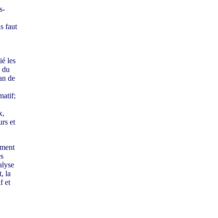
s-
s faut
é les
n du
an de
atif;
x,
rs et
ement
es
alyse
, la
f et