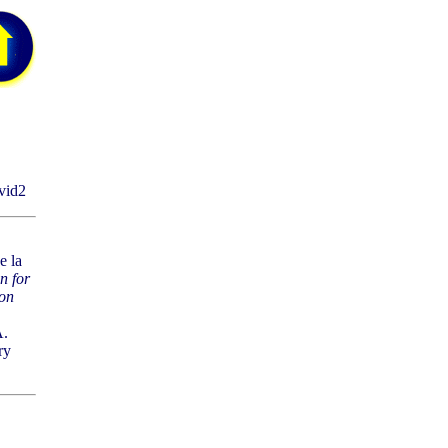
vid2
e la
n for
ion
A.
ry