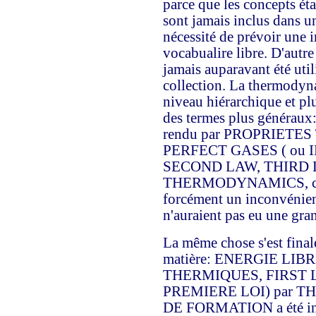
parce que les concepts ét
sont jamais inclus dans un
nécessité de prévoir une
vocabualire libre. D'autre
jamais auparavant été utili
collection. La thermodyn
niveau hiérarchique et plu
des termes plus générau
rendu par PROPRIET
PERFECT GASES ( ou 
SECOND LAW, THIRD LAW
THERMODYNAMICS, ce qui
forcément un inconvénient,
n'auraient pas eu une gra
La même chose s'est final
matière: ENERGIE LIBRE
THERMIQUES, FIRST 
PREMIERE LOI) par
DE FORMATION a été inde