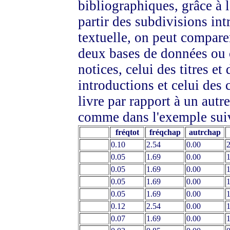
bibliographiques, grâce à
partir des subdivisions int
textuelle, on peut compare
deux bases de données ou c
notices, celui des titres et 
introductions et celui des 
livre par rapport à un autr
comme dans l'exemple sui
fréqtot
fréqchap
autrchap
0.10
2.54
0.00
2
0.05
1.69
0.00
1
0.05
1.69
0.00
1
0.05
1.69
0.00
1
0.05
1.69
0.00
1
0.12
2.54
0.00
1
0.07
1.69
0.00
1