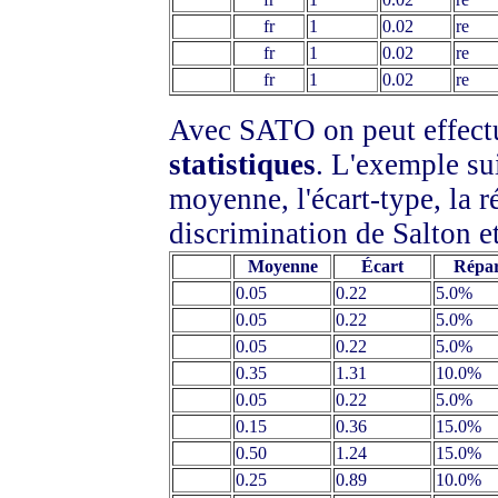
fr
1
0.02
re
fr
1
0.02
re
fr
1
0.02
re
Avec SATO on peut effect
statistiques
. L'exemple su
moyenne, l'écart-type, la ré
discrimination de Salton et
Moyenne
Écart
Répar
0.05
0.22
5.0%
0.05
0.22
5.0%
0.05
0.22
5.0%
0.35
1.31
10.0%
0.05
0.22
5.0%
0.15
0.36
15.0%
0.50
1.24
15.0%
0.25
0.89
10.0%