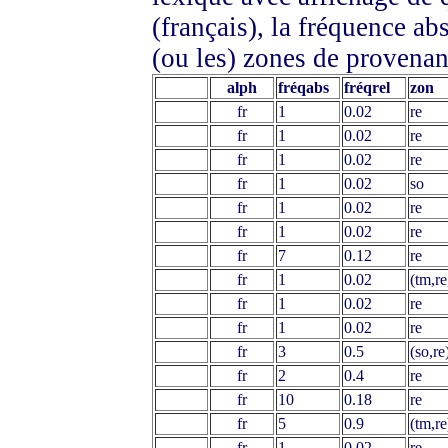
(français), la fréquence abs
(ou les) zones de provenan
alph
fréqabs
fréqrel
zon
fr
1
0.02
re
fr
1
0.02
re
fr
1
0.02
re
fr
1
0.02
so
fr
1
0.02
re
fr
1
0.02
re
fr
7
0.12
re
fr
1
0.02
(tm,re
fr
1
0.02
re
fr
1
0.02
re
fr
3
0.5
(so,re
fr
2
0.4
re
fr
10
0.18
re
fr
5
0.9
(tm,re
fr
1
0.02
re