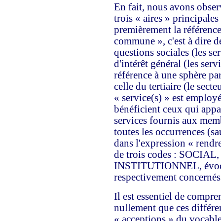
En fait, nous avons obse
trois « aires » principales
premièrement la référence 
commune », c'est à dire de
questions sociales (les se
d'intérêt général (les serv
référence à une sphère par
celle du tertiaire (le sect
« service(s) » est employ
bénéficient ceux qui appa
services fournis aux memb
toutes les occurrences (s
dans l'expression « rendr
de trois codes : SOCI
INSTITUTIONNEL, évoqua
respectivement concernés
Il est essentiel de compr
nullement que ces différe
« acceptions » du vocable