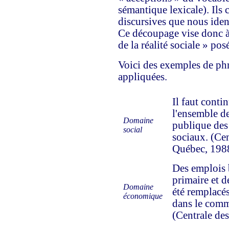
sémantique lexicale). Ils 
discursives que nous ident
Ce découpage vise donc à
de la réalité sociale » pos
Voici des exemples de phr
appliquées.
Il faut contin
l'ensemble de
Domaine
publique de
social
sociaux. (Ce
Québec, 198
Des emplois 
primaire et d
Domaine
été remplacés
économique
dans le comm
(Centrale de