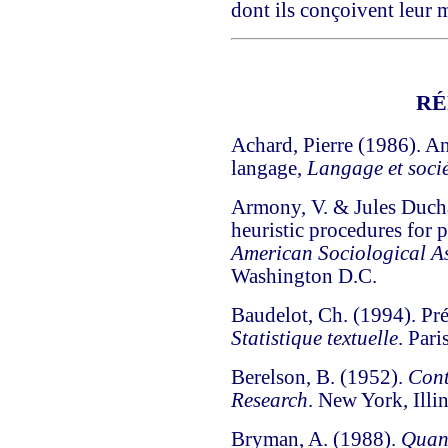
dont ils conçoivent leur 
RÉ
Achard, Pierre
(1986). An
langage,
Langage et socié
Armony, V. & Jules Duch
heuristic procedures for p
American Sociological A
Washington D.C.
Baudelot, Ch.
(1994). Pré
Statistique textuelle
. Pari
Berelson, B.
(1952).
Cont
Research
. New York, Illi
Bryman, A.
(1988).
Quant