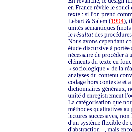
En revanche, le design mê
en France révèle le souci
texte : si l'on prend com
Lebart & Salem (
1994
), 
unités sémantiques (mots
le
résultat
des procédures a
Nous avons cependant con
étude discursive à portée 
nécessaire de procéder à 
éléments du texte en fonc
« sociologique » de la réal
analyses du contenu conv
codage hors contexte et a 
dictionnaires généraux, 
unité d'enregistrement l'o
La catégorisation que no
méthodes qualitatives au 
lectures successives, non 
d'un système flexible de 
d'abstraction –, mais enc