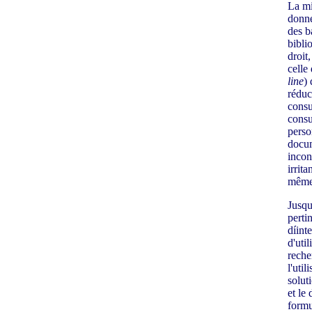
La mi
donné
des b
bibli
droit
celle
line
) 
réduc
consu
consu
perso
docum
incon
irrita
même
Jusqu
perti
díint
d'util
reche
l'util
solut
et le 
formu