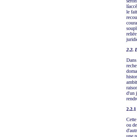
seron
líaccè
le fai
recou
couran
soupl
relié
jurid
2.2
Dans 
reche
domai
histo
ambiti
raiso
d'un 
rendr
2.2.1
Cette
ou de
d'aut
une p