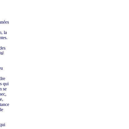
nnées
, la
ntes.
 des
été
eu
dre
s qui
n se
bec,
e,
tance
le
 qui