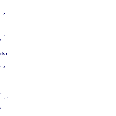
cing
s
ation
s
misse
u la
en
int où
s