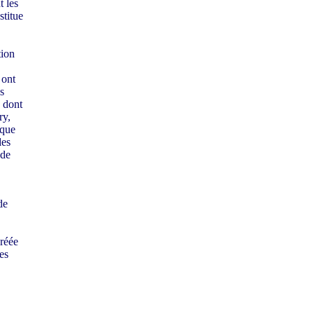
t les
stitue
tion
 ont
s
e dont
ry,
 que
des
 de
de
créée
es