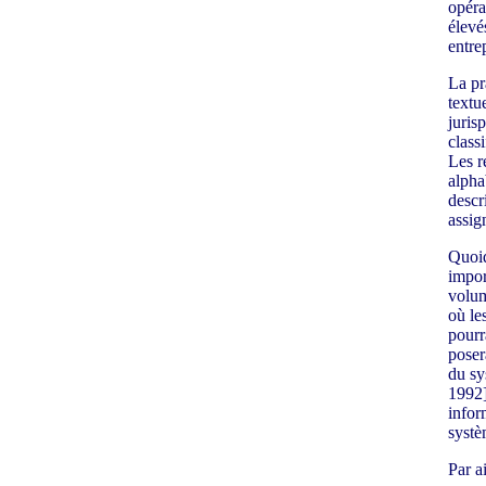
opéra
élevés
entrep
La pr
textu
jurisp
class
Les r
alpha
descr
assig
Quoiq
impor
volum
où le
pourr
poser
du sy
1992]
infor
systè
Par ai