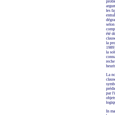
probl
argum
les f
entra
dégra
selon
compu
été d
claus
la pr
1989]
la so
conna
reche
heuri
La no
claus
symbo
prédi
par l'
objet
logiq
In ma