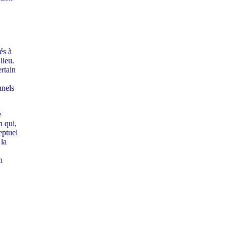
és à
lieu.
rtain
nnels
e
n qui,
eptuel
 la
n