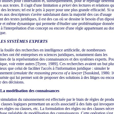
t utilisés pour l'indexation et, subséquemment, pour le repérage détermi
s aux textes. Il s'agit d'une limitation
a priori
des lectures et relations qu
t des lecteurs; tel est le prix à payer pour une plus grande efficacité. Si u
rs aux descripteurs s'avère satisfaisant dans la majorité des cas d'usage
t des textes juridiques, il est des cas où se dessine le besoin d'un diposi
e et même dynamique qui permette d'étudier une problématique donnée
e à l'interprétation d'un concept ou encore d'une règle appartenant au d
ique.
. LES SYSTÈMES EXPERTS
la foulée des recherches en intelligence artificielle, de nombreuses
rches ont été entreprises en sciences juridiques, notamment dans les
nes de la représentation des connaissances et des systèmes experts. Po
rique, voir entre autres [Tyree, 1989]. Ces recherches avaient un but plu
eux que celui de faciliter l'accès à l'information juridique : simuler le
nnement (
emulate the reasoning process of a lawyer
[Susskind, 1986: 1
juriste qui lui permet soit de proposer des solutions à des litiges ou enco
e des décisions.
 La modélisation des connaissances
 simulation du raisonnement est effectuée par le biais de règles de prod
 clauses logiques permettant un accès associatif à des faits qui invoquer
res règles ou clauses, etc. La formulation des règles ou des clauses néces
hase préalable de modélisation des connaissances. Cette opération s'est