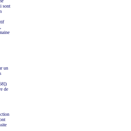
ne
i sont
n
tif
,
omaine
ur un
s
68])
re de
uction
ont
site