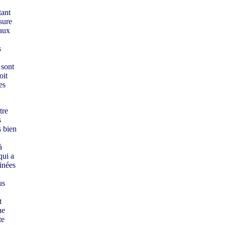
tant
sure
taux
s
 sont
oit
es
tre
s
s bien
à
qui a
inées
us
t
ne
te