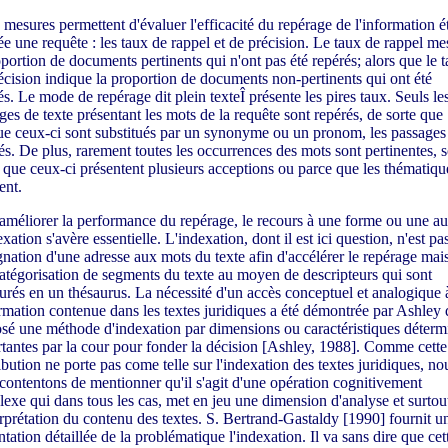
mesures permettent d'évaluer l'efficacité du repérage de l'information é
e une requête : les taux de rappel et de précision. Le taux de rappel me
oportion de documents pertinents qui n'ont pas été repérés; alors que le 
écision indique la proportion de documents non-pertinents qui ont été
és. Le mode de repérage dit plein texteÎ présente les pires taux. Seuls le
ges de texte présentant les mots de la requête sont repérés, de sorte que
ue ceux-ci sont substitués par un synonyme ou un pronom, les passages
és. De plus, rarement toutes les occurrences des mots sont pertinentes, s
 que ceux-ci présentent plusieurs acceptions ou parce que les thématiqu
ent.
améliorer la performance du repérage, le recours à une forme ou une au
xation s'avère essentielle. L'indexation, dont il est ici question, n'est pa
ignation d'une adresse aux mots du texte afin d'accélérer le repérage mai
atégorisation de segments du texte au moyen de descripteurs qui sont
turés en un thésaurus. La nécessité d'un accès conceptuel et analogique 
ormation contenue dans les textes juridiques a été démontrée par Ashley 
sé une méthode d'indexation par dimensions ou caractéristiques déterm
tantes par la cour pour fonder la décision [Ashley, 1988]. Comme cette
ibution ne porte pas come telle sur l'indexation des textes juridiques, no
contentons de mentionner qu'il s'agit d'une opération cognitivement
exe qui dans tous les cas, met en jeu une dimension d'analyse et surtou
erprétation du contenu des textes. S. Bertrand-Gastaldy [1990] fournit u
ntation détaillée de la problématique l'indexation. Il va sans dire que cet