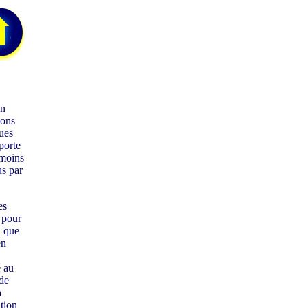
Un
ions
ues
porte
 moins
s par
es
r pour
i que
en
é au
 de
à
tion