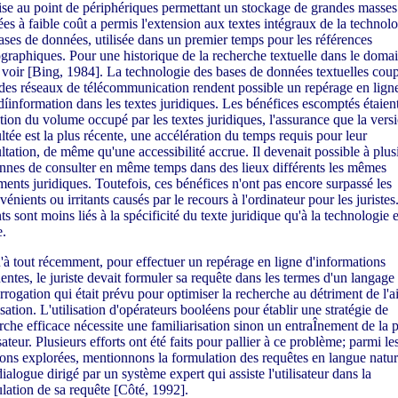
se au point de périphériques permettant un stockage de grandes masses
es à faible coût a permis l'extension aux textes intégraux de la technolo
ases de données, utilisée dans un premier temps pour les références
ographiques. Pour une historique de la recherche textuelle dans le doma
, voir [Bing, 1984]. La technologie des bases de données textuelles coup
 des réseaux de télécommunication rendent possible un repérage en ligne
díinformation dans les textes juridiques. Les bénéfices escomptés étaient
tion du volume occupé par les textes juridiques, l'assurance que la vers
ltée est la plus récente, une accélération du temps requis pour leur
ltation, de même qu'une accessibilité accrue. Il devenait possible à plus
nnes de consulter en même temps dans des lieux différents les mêmes
ents juridiques. Toutefois, ces bénéfices n'ont pas encore surpassé les
vénients ou irritants causés par le recours à l'ordinateur pour les juristes
nts sont moins liés à la spécificité du texte juridique qu'à la technologie e
.
'à tout récemment, pour effectuer un repérage en ligne d'informations
nentes, le juriste devait formuler sa requête dans les termes d'un langage
errogation qui était prévu pour optimiser la recherche au détriment de l'a
isation. L'utilisation d'opérateurs booléens pour établir une stratégie de
rche efficace nécessite une familiarisation sinon un entraÎnement de la p
isateur. Plusieurs efforts ont été faits pour pallier à ce problème; parmi le
ions explorées, mentionnons la formulation des requêtes en langue natur
dialogue dirigé par un système expert qui assiste l'utilisateur dans la
lation de sa requête [Côté, 1992].