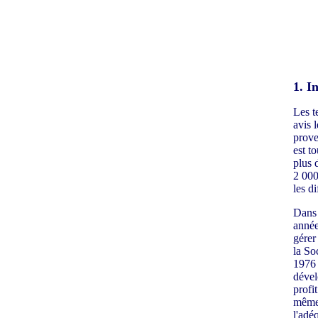
1. I
Les te
avis 
prove
est t
plus 
2 000
les d
Dans 
année
gérer
la So
1976 
dével
profi
même 
l'adé