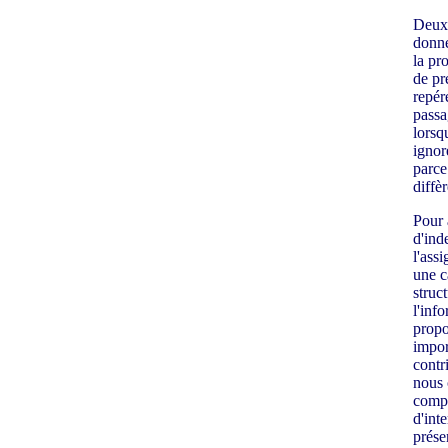
Deux 
donné
la pr
de pr
repér
passa
lorsq
ignor
parce
diffèr
Pour 
d'inde
l'ass
une c
struc
l'inf
propo
impor
contr
nous 
compl
d'int
prése