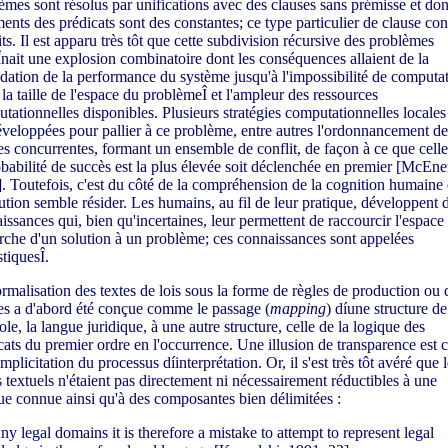
èmes sont résolus par unifications avec des clauses sans prémisse et don
ents des prédicats sont des constantes; ce type particulier de clause con
aits. Il est apparu très tôt que cette subdivision récursive des problèmes
Înait une explosion combinatoire dont les conséquences allaient de la
dation de la performance du système jusqu'à l'impossibilité de computa
 la taille de l'espace du problèmeÎ et l'ampleur des ressources
tationnelles disponibles. Plusieurs stratégies computationnelles locales
éveloppées pour pallier à ce problème, entre autres l'ordonnancement de
es concurrentes, formant un ensemble de conflit, de façon à ce que cell
obabilité de succès est la plus élevée soit déclenchée en premier [McEne
. Toutefois, c'est du côté de la compréhension de la cognition humaine
lution semble résider. Les humains, au fil de leur pratique, développent 
issances qui, bien qu'incertaines, leur permettent de raccourcir l'espace
rche d'un solution à un problème; ces connaissances sont appelées
stiquesÎ.
rmalisation des textes de lois sous la forme de règles de production ou 
es a d'abord été conçue comme le passage (
mapping
) díune structure de
le, la langue juridique, à une autre structure, celle de la logique des
cats du premier ordre en l'occurrence. Une illusion de transparence est 
implicitation du processus díinterprétation. Or, il s'est très tôt avéré que l
s textuels n'étaient pas directement ni nécessairement réductibles à une
ue connue ainsi qu'à des composantes bien délimitées :
ny legal domains it is therefore a mistake to attempt to represent legal