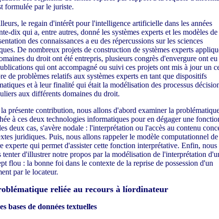
t formulée par le juriste.
lleurs, le regain d'intérêt pour l'intelligence artificielle dans les années
nte-dix qui a, entre autres, donné les systèmes experts et les modèles de
sentation des connaissances a eu des répercussions sur les sciences
iques. De nombreux projets de construction de systèmes experts appliqu
omaines du droit ont été entrepris, plusieurs congrès d'envergure ont eu 
ublications qui ont accompagné ou suivi ces projets ont mis à jour un ce
e de problèmes relatifs aux systèmes experts en tant que dispositifs
matiques et à leur finalité qui était la modélisation des processus décisio
culiers aux différents domaines du droit.
la présente contribution, nous allons d'abord examiner la problématiqu
chée à ces deux technologies informatiques pour en dégager une fonctio
les deux cas, s'avère nodale : l'interprétation ou l'accès au contenu conc
extes juridiques. Puis, nous allons rappeler le modèle computationnel de
re experte qui permet d'assister cette fonction interprétative. Enfin, nous
 tenter d'illustrer notre propos par la modélisation de l'interprétation d'u
pt flou : la bonne foi dans le contexte de la reprise de possession d'un
ent par le locateur.
roblématique reliée au recours à líordinateur
es bases de données textuelles