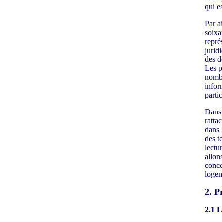
qui es
Par ai
soixa
repré
jurid
des d
Les p
nombr
infor
parti
Dans 
ratta
dans 
des t
lectu
allons
conce
logem
2. P
2.1 L