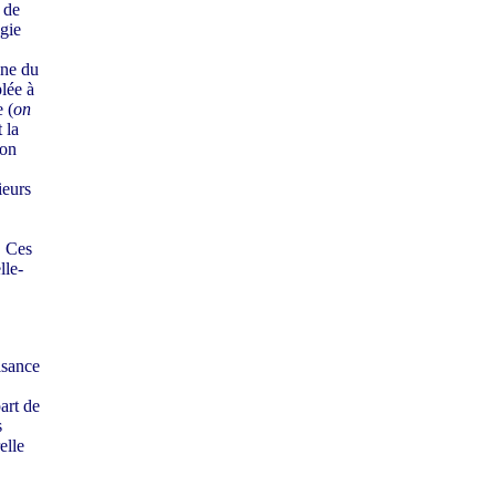
 de
gie
ine du
lée à
 (
on
 la
ion
ieurs
. Ces
lle-
isance
art de
s
elle