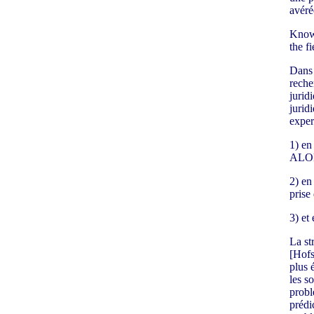
avéré
Knowl
the f
Dans 
reche
jurid
jurid
exper
1) en
ALOR
2) en
prise 
3) et
La st
[Hofs
plus 
les s
probl
prédi