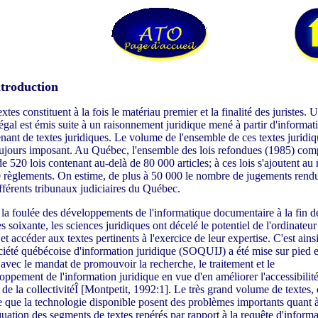
ntroduction
xtes constituent à la fois le matériau premier et la finalité des juristes. 
légal est émis suite à un raisonnement juridique mené à partir d'informat
nant de textes juridiques. Le volume de l'ensemble de ces textes juridiq
oujours imposant. Au Québec, l'ensemble des lois refondues (1985) com
de 520 lois contenant au-delà de 80 000 articles; à ces lois s'ajoutent au
 règlements. On estime, de plus à 50 000 le nombre de jugements rendu
ifférents tribunaux judiciaires du Québec.
la foulée des développements de l'informatique documentaire à la fin d
s soixante, les sciences juridiques ont décelé le potentiel de l'ordinateu
 et accéder aux textes pertinents à l'exercice de leur expertise. C'est ains
ciété québécoise d'information juridique (SOQUIJ) a été mise sur pied 
avec le mandat de promouvoir la recherche, le traitement et le
oppement de l'information juridique en vue d'en améliorer l'accessibilit
t de la collectivitéÎ [Montpetit, 1992:1]. Le très grand volume de textes,
que la technologie disponible posent des problèmes importants quant 
quation des segments de textes repérés par rapport à la requête d'informa