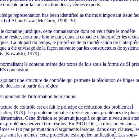
e cruciale pour la construction des systèmes experts:
edge representation has been identified as the most important issue fa
ield of AI and Law [McCarty, 1990: 30]
le domaine juridique, cette connaissance dont on veut faire le modèle
rché réside, pour une bonne part, dans la capacité d'interpréter les texte
iques. La plupart du temps, le problème de la modélisation de l'interprét
ique a été envisagé de la façon suivante par les constructeurs de système
ts [Kowalski, 1979] :
 normalisant le contenu même des textes de lois sous la forme de SI pré
S conclusion;
 ajoutant une structure de contrôle qui permette la résolution de litiges o
de décision à partir des règles;
 en ajoutant de l'information heuristique.
ructure de contrôle est en fait le principe de réduction des problèmesÎ
tadter, 1979]. Le problème initial est divisé en sous-problèmes de plus 
élémentaires. Cette division se poursuit jusquíà ce quíun niveau soit atte
ous-problèmes peuvent être résolus. En PROLOG, la division en sous-
èmes se fait par permutation d'arguments lorsque, dans deux clauses, le
cats sont les mêmes; cette procédure est appelée unificationÎ. Les sous-