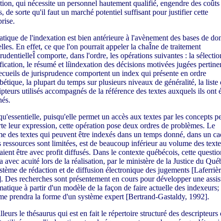
tion, qui nécessite un personnel hautement qualifié, engendre des coûts
, de sorte qu'il faut un marché potentiel suffisant pour justifier cette
rise.
atique de l'indexation est bien antérieure à l'avènement des bases de do
elles. En effet, ce que l'on pourrait appeler la chaÎne de traitement
rudentielleÎ comporte, dans l'ordre, les opérations suivantes : la sélection
ification, le résumé et líindexation des décisions motivées jugées pertine
ecueils de jurisprudence comportent un index qui présente en ordre
bétique, la plupart du temps sur plusieurs niveaux de généralité, la liste
ipteurs utilisés accompagnés de la référence des textes auxquels ils ont 
nés.
u'essentielle, puisqu'elle permet un accès aux textes par les concepts p
te leur expression, cette opération pose deux ordres de problèmes. Le
e des textes qui peuvent être indexés dans un temps donné, dans un ca
s ressources sont limitées, est de beaucoup inférieur au volume des texte
aient être avec profit diffusés. Dans le contexte québécois, cette questio
a avec acuité lors de la réalisation, par le ministère de la Justice du Qué
stème de rédaction et de diffusion électronique des jugements [Laferrièr
. Des recherches sont présentement en cours pour développer une assis
matique à partir d'un modèle de la façon de faire actuelle des indexeurs; 
me prendra la forme d'un système expert [Bertrand-Gastaldy, 1992].
lleurs le thésaurus qui est en fait le répertoire structuré des descripteurs