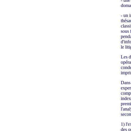
- une
domai
- un 
thésa
class
sous 
penda
d'inf
le lit
Les d
opéra
conde
impri
Dans 
exper
compr
index
premi
l'ana
secon
1) l'e
des o