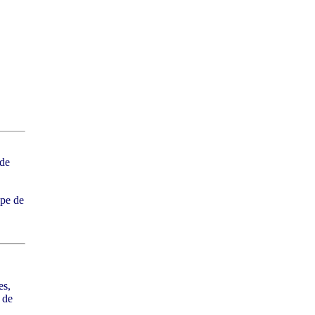
 de
upe de
es,
 de