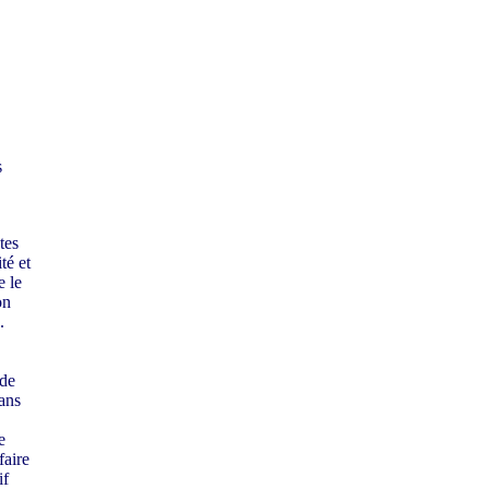
s
tes
té et
e le
on
.
 de
ans
e
faire
if