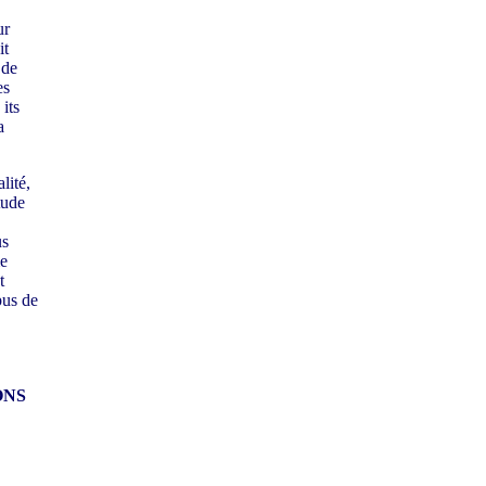
ur
it
 de
es
its
a
lité,
tude
us
me
t
pus de
ONS