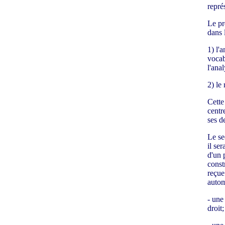
repré
Le pr
dans 
1) l'
vocab
l'anal
2) le
Cette
centr
ses d
Le se
il se
d'un 
const
reçue
autom
- une
droit;