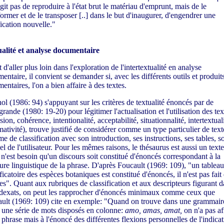
agit pas de reproduire à l'état brut le matériau d'emprunt, mais de le
former et de le transposer [..] dans le but d'inaugurer, d'engendrer une
fication nouvelle."
alité et analyse documentaire
 d'aller plus loin dans l'exploration de l'intertextualité en analyse
entaire, il convient se demander si, avec les différents outils et produit
entaires, l'on a bien affaire à des textes.
ol (1986: 94) s'appuyant sur les critères de textualité énoncés par de
rande (1980: 19-20) pour légitimer l'actualisation et l'utilisation des tex
ion, cohérence, intentionalité, acceptabilité, situationnalité, intertextuali
mativité), trouve justifié de considérer comme un type particulier de text
me de classification avec son introduction, ses instructions, ses tables, s
l de l'utilisateur. Pour les mêmes raisons, le thésaurus est aussi un texte
 n'est besoin qu'un discours soit constitué d'énoncés correspondant à la
ture linguistique de la phrase. D'après Foucault (1969: 109), "un tableau
ficatoire des espèces botaniques est constitué d'énoncés, il n'est pas fait
es". Quant aux rubriques de classification et aux descripteurs figurant d
ndexats, on peut les rapprocher d'énoncés minimaux comme ceux que
ult (1969: 109) cite en exemple: "Quand on trouve dans une grammair
e une série de mots disposés en colonne:
amo, amas, amat,
on n'a pas af
 phrase mais à l'énoncé des différentes flexions personnelles de l'indicat