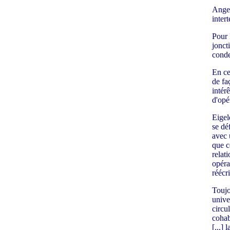
Angen
inter
Pour 
joncti
conde
En ce
de fa
intérê
d'opé
Eigel
se dé
avec 
que c
relat
opéra
réécri
Toujo
unive
circul
cohab
[...] 