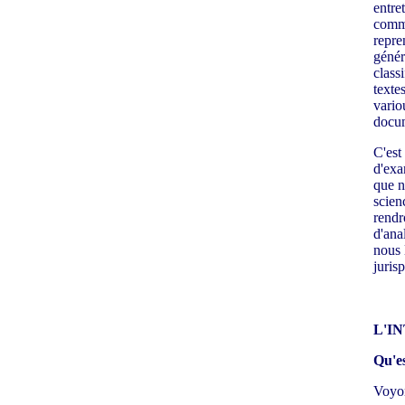
entre
commu
repre
génér
class
texte
vario
docum
C'est
d'exa
que n
scien
rendr
d'ana
nous 
juris
L'I
Qu'es
Voyon