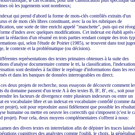
 sous-rubrique, le cas échéant, pour une classification plus spécifique da
nes où les jugements sont nombreux;
indexat qui prend d'abord la forme de mots-clés contrôlés extraits d'un
urus et de mots clés libres constituant, avec la ou les rubriques de
ification, une sorte de titre enrichi appelé "manchette", puis qui est réor
forme d'index avec quelques modifications. Cet indexat est établi après
nt la rédaction d'un résumé en trois parties rendant compte des trois ty
ormations qui, selon l'étude de Poirier (1985), se trouvent dans tout jug
ige, le contexte et la problématique (ou décision).
ifférentes représentations des textes primaires obtenues à la suite des
tions d'analyse documentaire comme le tri, la classification, l'indexation 
nsation sont destinées à faciliter le repérage d'informations dans les rec
més et dans les banques de données interrogeables en direct.
ces deux projets de recherche, nous essayons de découvrir comment le
ts du domaine passent d'un texte A à des textes B, B', B', etc., soit pour
endre les facteurs de divergence entre plusieurs indexeurs ou entre un
at en vocabulaire libre et un indexat en vocabulaire contrôlé (comme da
er projet), soit pour reproduire aussi fidèlement que possible les résultat
lyse humaine ou mettre en oeuvre les correctifs qui s'imposent (c'est le c
d projet). Pour cela, deux moyens complémentaires s'offrent à nous:
xamen des divers textes en interrelation afin de dépister les traces laissé
pérations cognitives des analystes comme l'oubli, le choix, la généralisa