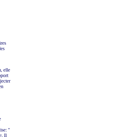
ires
des
, elle
pport
jecter
en
e
ise: "
e
. Il