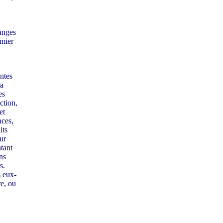
hanges
emier
entes
ra
es
ction,
et
nces,
its
ur
ntant
ns
s.
 eux-
re, ou
.