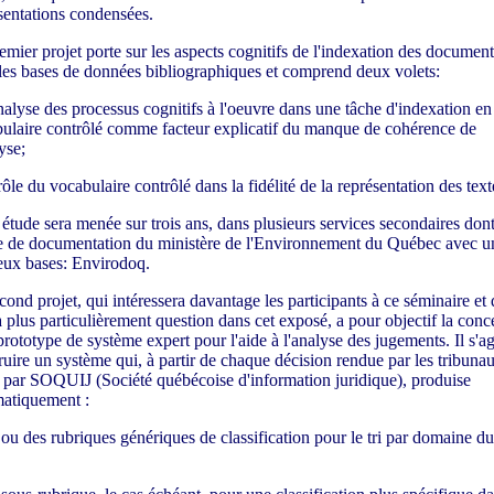
sentations condensées.
emier projet porte sur les aspects cognitifs de l'indexation des document
les bases de données bibliographiques et comprend deux volets:
analyse des processus cognitifs à l'oeuvre dans une tâche d'indexation en
ulaire contrôlé comme facteur explicatif du manque de cohérence de
yse;
 rôle du vocabulaire contrôlé dans la fidélité de la représentation des text
 étude sera menée sur trois ans, dans plusieurs services secondaires dont
e de documentation du ministère de l'Environnement du Québec avec u
eux bases: Envirodoq.
cond projet, qui intéressera davantage les participants à ce séminaire et
ra plus particulièrement question dans cet exposé, a pour objectif la conc
prototype de système expert pour l'aide à l'analyse des jugements. Il s'ag
ruire un système qui, à partir de chaque décision rendue par les tribunau
 par SOQUIJ (Société québécoise d'information juridique), produise
atiquement :
 ou des rubriques génériques de classification pour le tri par domaine du