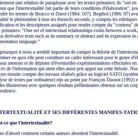
tiennent une relation de paraphrase avec les textes primaires; ils "ont en
n que l'intertextualité fait partie de leurs conditions d'élaboration", po
ndre les termes de Beacco et Darot (1984: 107). Begthol (1986: 97) ava
alisé le phénomène à tous les énoncés seconds, y compris les rubriques
ification et les descripteurs assignés pour rendre compte du "contenu" d
s primaires: "One set of intertextual relationships exists between a work, 
us derivative texts such as its summary or abstract and its expression in 
entation language."
 pourquoi il nous a semblé important de camper la théorie de l'intertextua
miner en quoi elle peut constituer un cadre intéressant pour le genre d'é
ous menons et de dépister d'éventuelles expérimentations effectuées en
ces de l'information qui aient elles aussi pris appui sur cette théorie. No
ons ensuite compte des travaux réalisés grâce au logiciel SATO (systè
lyse de textes par ordinateur) mis au point par François Daoust (1992) e
les illustrerons avec quelques résultats préliminaires obtenus sur un cor
prudence.
NTERTEXTUALITÉ ET SES DIFFÉRENTES MANIFES-TATI
t-ce que l'intertextualité?
s d'abord comment certains auteurs abordent l'intertextualité.