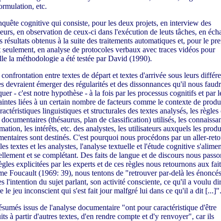
ormulation, etc.
enquête cognitive qui consiste, pour les deux projets, en interview des
eurs, en observation de ceux-ci dans l'exécution de leuts tâches, en éc
es résultats obtenus à la suite des traitements automatiques et, pour le pr
t seulement, en analyse de protocoles verbaux avec traces vidéos pour
lle la méthodologie a été testée par David (1990).
 confrontation entre textes de départ et textes d'arrivée sous leurs différ
s devraient émerger des régularités et des dissonnances qu'il nous faud
uer - c'est notre hypothèse - à la fois par les processus cognitifs et par l
aintes liées à un certain nombre de facteurs comme le contexte de produ
ractéristiques linguistiques et structurales des textes analysés, les règles 
s documentaires (thésaurus, plan de classification) utilisés, les connaissa
mation, les intérêts, etc. des analystes, les utilisateurs auxquels les produ
entaires sont destinés. C'est pourquoi nous procédons par un aller-reto
les textes et les analystes, l'analyse textuelle et l'étude cognitive s'alime
llement et se complétant. Des faits de langue et de discours nous passo
ègles explicitées par les experts et de ces règles nous retournons aux fait
 Foucault (1969: 39), nous tentons de "retrouver par-delà les énoncés
 l'intention du sujet parlant, son activité consciente, ce qu'il a voulu di
 le jeu inconscient qui s'est fait jour malfgré lui dans ce qu'il a dit [...]"
ésumés issus de l'analyse documentaire "ont pour caractéristique d'être
its à partir d'autres textes, d'en rendre compte et d'y renvoyer", car ils