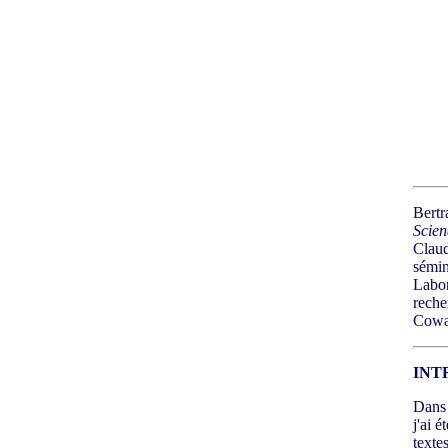
Bertr
Scien
Claud
sémin
Labor
reche
Cowan
INT
Dans 
j'ai 
texte