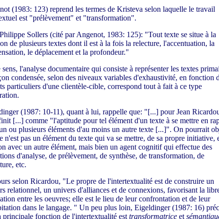
ot (1983: 123) reprend les termes de Kristeva selon laquelle le travail
textuel est "prélèvement" et "transformation".
Philippe Sollers (cité par Angenot, 1983: 125): "Tout texte se situe à la
on de plusieurs textes dont il est à la fois la relecture, l'accentuation, la
nsation, le déplacement et la profondeur."
 sens, l'analyse documentaire qui consiste à représenter les textes prima
çon condensée, selon des niveaux variables d'exhaustivité, en fonction 
ts particuliers d'une clientèle-cible, correspond tout à fait à ce type
ration.
dinger (1987: 10-11), quant à lui, rappelle que: "[...] pour Jean Ricardou
finit [...] comme "l'aptitude pour tel élément d'un texte à se mettre en ra
un ou plusieurs éléments d'au moins un autre texte [...]". On pourrait ob
e n'est pas un élément du texte qui va se mettre, de sa propre initiative, 
ion avec un autre élément, mais bien un agent cognitif qui effectue des
tions d'analyse, de prélèvement, de synthèse, de transformation, de
ture, etc.
urs selon Ricardou, "Le propre de l'intertextualité est de construire un
rs relationnel, un univers d'alliances et de connexions, favorisant la libr
ation entre les oeuvres; elle est le lieu de leur confrontation et de leur
itation dans le langage. " Un peu plus loin, Eigeldinger (1987: 16) préc
la principale fonction de l'intertextualité est
transformatrice
et
sémantiqu