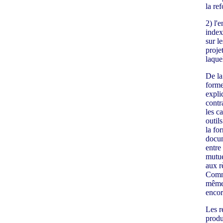
la ref
2) l'
index
sur l
proje
laque
De la
forme
expliq
contr
les ca
outil
la for
docum
entre 
mutue
aux r
Comme
mêmes
encore
Les r
produ