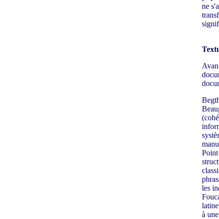
ne s'
trans
signi
Textu
Avant
docum
docum
Begth
Beaug
(cohés
infor
systè
manue
Point
struc
classi
phras
les i
Fouca
latin
à une