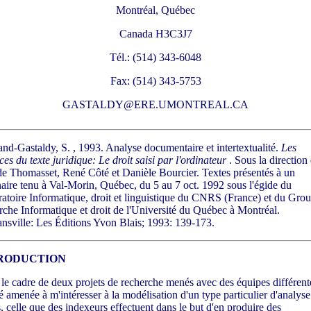
Montréal, Québec
Canada H3C3J7
Tél.: (514) 343-6048
Fax: (514) 343-5753
GASTALDY@ERE.UMONTREAL.CA
and-Gastaldy, S. , 1993. Analyse documentaire et intertextualité.
Les
ces du texte juridique: Le droit saisi par l'ordinateur
. Sous la direction
e Thomasset, René Côté et Danièle Bourcier. Textes présentés à un
aire tenu à Val-Morin, Québec, du 5 au 7 oct. 1992 sous l'égide du
atoire Informatique, droit et linguistique du CNRS (France) et du Gro
rche Informatique et droit de l'Université du Québec à Montréal.
sville: Les Éditions Yvon Blais; 1993: 139-173.
RODUCTION
le cadre de deux projets de recherche menés avec des équipes différent
été amenée à m'intéresser à la modélisation d'un type particulier d'analyse
s, celle que des indexeurs effectuent dans le but d'en produire des