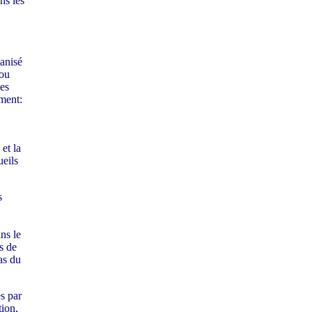
ns les
ganisé
 ou
pes
ement:
et la
ueils
s
ns le
s de
as du
es par
tion,