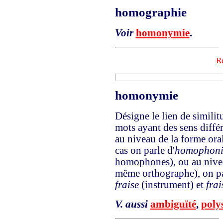
homographie
Voir
homonymie
.
Re
homonymie
Désigne le lien de simili
mots ayant des sens diffé
au niveau de la forme ora
cas on parle d'
homophoni
homophones), ou au niveau
même orthographe), on pa
fraise
(instrument) et
frai
V. aussi
ambiguïté
,
poly