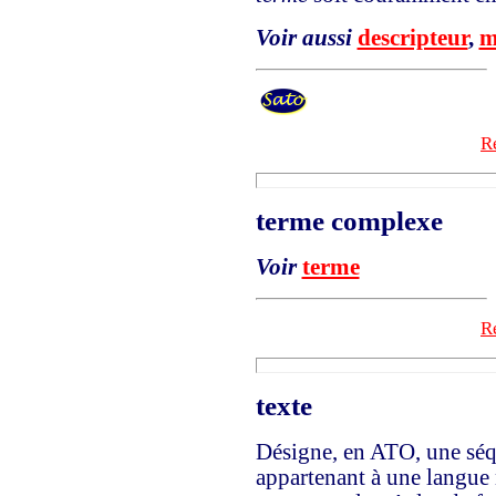
Voir aussi
descripteur
,
m
Re
terme complexe
Voir
terme
Re
texte
Désigne, en ATO, une séqu
appartenant à une langue 