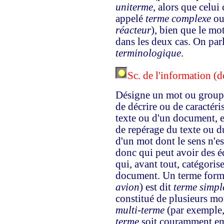
uniterme
, alors que celui
appelé
terme complexe
o
réacteur
), bien que le mo
dans les deux cas. On par
terminologique
.
Sc. de l'information (
Désigne un mot ou groupe 
de décrire ou de caractéri
texte ou d'un document, et 
de repérage du texte ou d
d'un mot dont le sens n'e
donc qui peut avoir des 
qui, avant tout, catégoris
document. Un terme formé
avion
) est dit
terme simpl
constitué de plusieurs mo
multi-terme
(par exemple
terme
soit couramment em