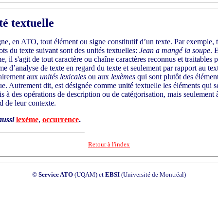
té textuelle
ne, en ATO, tout élément ou signe constitutif d’un texte. Par exemple, 
ots du texte suivant sont des unités textuelles:
Jean a mangé la soupe
. 
, il s'agit de tout caractère ou chaîne caractères reconnus et traitables p
me d’analyse de texte en regard du texte et seulement par rapport au tex
airement aux
unités lexicales
ou aux
lexèmes
qui sont plutôt des élémen
ue. Autrement dit, est désignée comme unité textuelle les éléments qui s
s à des opérations de description ou de catégorisation, mais seulement 
rd de leur contexte.
aussi
lexème
,
occurrence
.
Retour à l'index
©
Service ATO
(UQAM) et
EBSI
(Université de Montréal)