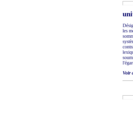
uni
Désig
les m
somme
systè
contr
lexiq
soumi
l'éga
Voir 