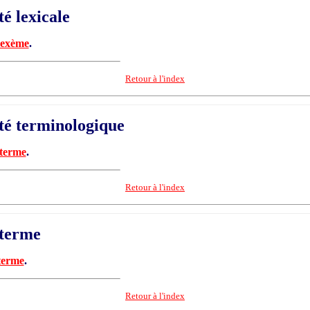
té lexicale
lexème
.
Retour à l'index
té terminologique
terme
.
Retour à l'index
terme
terme
.
Retour à l'index