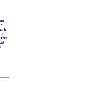
tous
En
ar le
te;
ts du
ont
à